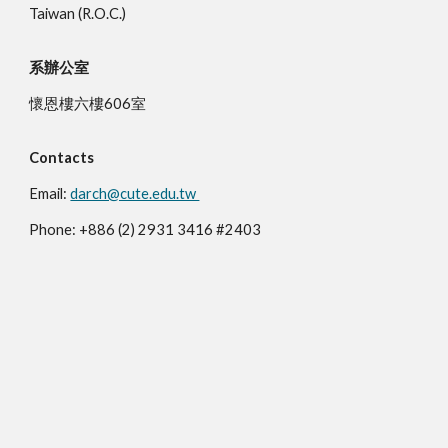
Taiwan (R.O.C.)
系辦公室
懷恩樓六樓606室
Contacts
Email:
darch@cute.edu.tw
Phone: +886 (2) 2931 3416 #2403