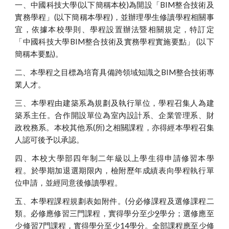
一、中國科技大學(以下簡稱本校)為開設「BIM整合技術及
實務學程」(以下簡稱本學程)，並辦理學生修讀學程相關事
宜，依據本校學則、學程設置辦法暨相關規定，特訂定
「中國科技大學BIM整合技術及實務學程實施要點」 (以下
簡稱本要點)。
二、本學程之目標為培育具備跨領域知識之BIM整合技術專
業人才。
三、本學程由建築系為規劃及執行單位，學程召集人為建
築系主任。合作開設單位為室內設計系、企業管理系、財
政稅務系。本校其他系(所)之相關課程，亦得經本學程召集
人認可後予以承認。
四、本校大學部四年制二年級以上學生得申請修習本學
程。於學期加退選期限內，檢附歷年成績表向學程執行單
位申請，並經同意後修讀學程。
五、本學程課程規劃表如附件。(分必修課程及選修課程二
類。必修應修習三門課程，實得學分至少
9
學分；選修應至
少修習7門課程，實得學分至少
14
學分。全部課程應至少修