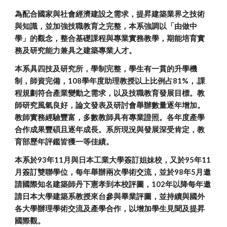
為配合國家與社會經濟建設之需求，提昇建築業界之技術
與知識，並加強技職教育之完整，本系強調以「由做中
學」的觀念，整合基礎課程與專業實務教學，期能培育實
務及研究能力兼具之建築專業人才。
本系具四技及研究所，學制完整，學生有一貫的升學機
制，師資完備，108學年度助理教授以上比例占81%，.課
程規劃符合產業變動之需求，以及技職教育發展目標。教
師研究風氣良好，論文發表及研討會舉辦數量逐年增加。
教師實務經驗豐富，多數教師具有專業證照。各年度產學
合作成果豐碩且逐年成長。系所現況與發展深受肯定，教
育部歷年評鑑皆獲一等佳績。
本系於93年11月與日本工業大學簽訂姐妹校，又於95年11
月簽訂雙聯學位，每年舉辦兩次學術交流，並於98年5月邀
請國際知名建築師丹下憲孝到本校評圖，102年以降每年邀
請日本大學建築系教授來台參與畢業評圖，並持續與國外
各大學辦理學術交流及產學合作，以增加學生見聞及提昇
國際觀。