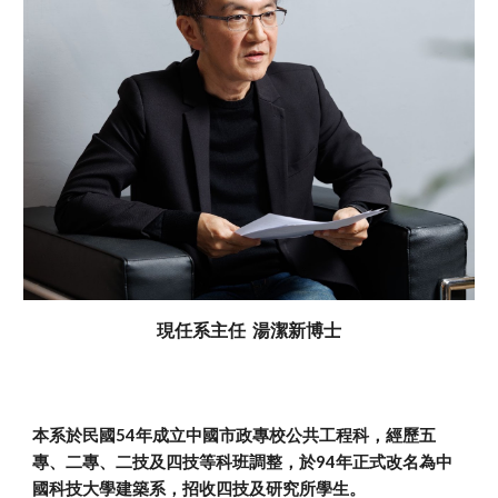
現任系主任 湯潔新博士
本系於民國54年成立中國市政專校公共工程科，經歷五
專、二專、二技及四技等科班調整，於94年正式改名為中
國科技大學建築系，招收四技及研究所學生。