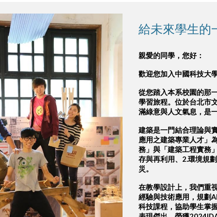
給未來學生的
親愛的同學，您好：
歡迎您加入中國科技大
從您踏入本系校園的那
學習旅程。位於台北市
滿綠意與人文氣息，是
建築是一門結合理論與
應用之建築專業人才」
務」與「建築工程實務」
存與再利用、2.環境規
災。
在教學設計上，我們重
經驗與技術應用，規劃A
科技課程，協助學生掌
表現傑出，榮獲2024IDA