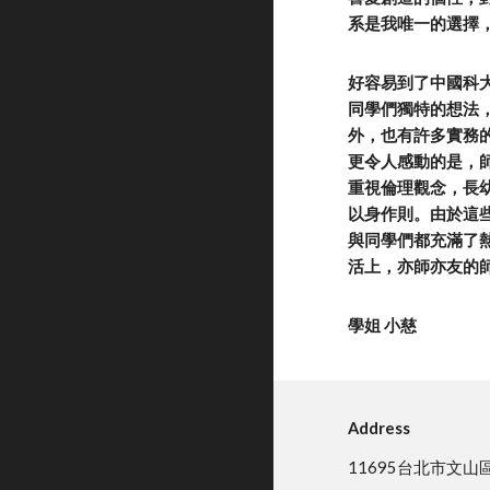
系是我唯一的選擇
好容易到了中國科
同學們獨特的想法
外，也有許多實務
更令人感動的是，
重視倫理觀念，長
以身作則。由於這
與同學們都充滿了
活上，亦師亦友的
學姐 小慈
Address
11695台北市文山