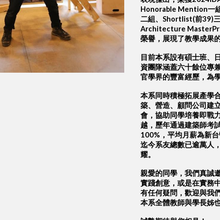
Honorable Mentio
二組、Shortlist(前39)
Architecture Mas
榮譽，展現了教學成果
目前本系設有碩士班、日
資團隊涵蓋六十餘位專
官學界的豐富經歷，為
本系同時積極拓展產學
築、營造、顧問公司建
會，協助同學培養即戰
越，歷年通過建築師考試
100%，平均月薪為新台
迄今系友總數已逾萬人
耀。
親愛的同學，我們真誠
實踐創意，或是在實務
有任何疑問，歡迎與我
本系全體教師與學長姊