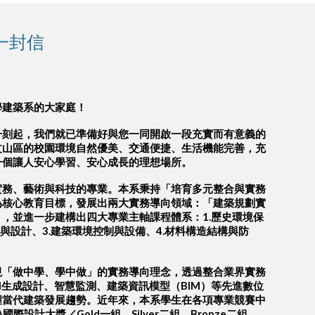
一封信
學建築系的大家庭！
一刻起，我們就已準備好與您一同開啟一段充實而有意義的
文山區的校園環境自然優美、交通便捷、生活機能完善，充
一個讓人安心學習、安心成長的理想場所。
實務、藝術與科技的專業。本系秉持「培育多元整合與實務
為核心教育目標，發展出兩大實務導向領域：「建築規劃實
，並進一步建構出四大專業主軸課程體系：1.歷史環境保
劃與設計、3.建築環境控制與設備、4.材料構造結構與防
視「做中學、學中做」的實務導向理念，透過整合業界實務
I生成設計、智慧監測、建築資訊模型（BIM）等先進數位
握當代建築發展趨勢。近年來，本系學生在各項專業競賽中
國際設計大獎／Gold一組、Silver二組、Bronze二組、