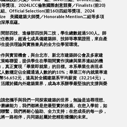
n一組等獎項、2024LICC倫敦國際創意競賽／Finalists (前20)
三組、Official Selection(前160)四組等獎項、2024
terPrize 美國建築大師獎／Honorable Mention二組等多項
的深厚底蘊。
間部四技、進修部四技與二技，學生總數超過500人。師
兼任教師，超過七成具備建築師、技師等專業證照，來自產
學生提供理論與實務兼具的全方位學習環境。
合作與實習機會，與台北市、新北市建築師公會及多家建
立策略聯盟，提供學生在學期間實作演練與業界連結的機
力，真正實現「畢業即就業」的目標。本系畢業生表現卓
人數穩定佔全國通過人數的約10%；畢業三年內就業率達
幣56,652元，遠高於全國建築系平均薪資（32,214元）。
，活躍於國內外建築業界，成為本系辦學最堅強的支撐與榮
邀請您攜手與我們一同探索建築的世界，無論是追尋理想、
中磨練能力，我們都將是您最堅實的後盾。在您入學前，如
們聯繫，我們將耐心協助、全力支持；在您成長的每一步，
也將一路相伴，共同築起屬於您精彩燦爛的未來。