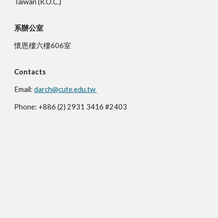
Taiwan (R.O.C.)
系辦公室
懷恩樓六樓606室
Contacts
Email:
darch@cute.edu.tw
Phone: +886 (2) 2931 3416 #2403