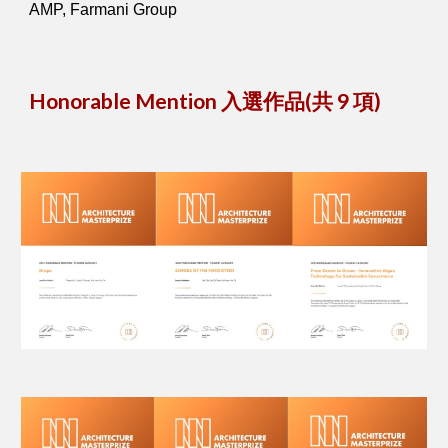
AMP, Farmani Group
Honorable Mention 入選作品(共 9 項)