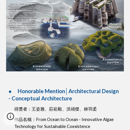
●
Honorable Mention│Architectural Design
- Conceptual Architecture
得獎者：王姿雅、莊崧毅、洪靖傑、林羽柔
作品名稱：From Ocean to Ocean - Innovative Algae
Technology for Sustainable Coexistence