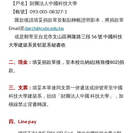
【戶名】財團法人中國科技大學
【帳號】093-005-08327-1
匯款後請填妥捐款單並黏貼轉帳證明影本，將捐款單
Email至
darch@cute.edu.tw
或是郵寄至
台北市文山區興隆路三段 56 號 中國科技
大學建築系黃郁棻系秘書收
二、現金：
填妥捐款單後，至本校出納組(格致樓802)捐
款。
三、支票：
填妥本單連同支票一併遞送或掛號寄至中國
科技大學建築系，抬頭「財團法人中國 科技大學」，加
橫線禁止背書轉讓。
四、Line pay