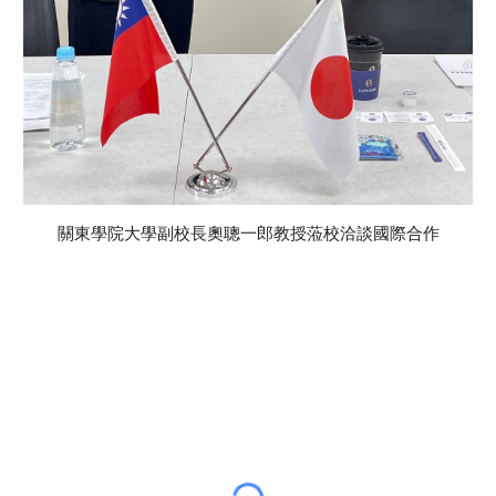
關東學院大學副校長奧聰一郎教授蒞校洽談國際合作