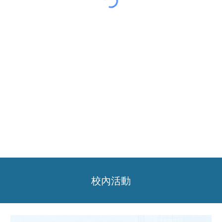
中國
科技大學建築系位於台北市文山區，交通便利、學習環境完善，是許多學生搜尋
「建築系推薦」
或
「台北建築學校」
時的熱門選擇。本系致力於培養具備
創新設
計能力、永續建築思維與實務操作技能
的建築專業人才。
課程內容多元，涵蓋
建築設計、都市規劃、綠建築、室內與空間設計、建築工程管理、古蹟修復與文化資產保存、BIM建模
，並引入
AR（擴增實境）、VR（虛擬實境）沉浸式
設計與數位建築模擬
，讓學生能透過科技工具更真實地驗證設計構想。課程同時強調人文素養與跨領域整合，協助學生累積專業技能，打造
建築系學生作品集
，在
建築系排名
中
脫穎而出。
如果您正在尋找
台灣的建築系報考資訊
，或對
永續建築設計、建築師職涯發展、AR/VR建築設計應用
有興趣，中國科技大學建築系將提供專業指導與多元課程，陪伴您邁向建築
夢想與國際舞台。
校內活動