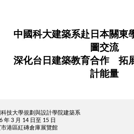
ip to main content
Skip to navigat
中國科大建築系赴日本關東
圖交流
深化台日建築教育合作 拓
計能量
國科技大學規劃與設計學院建築系
26
年
3
月
14
日至
15
日
濱市港區紅磚倉庫展覽館