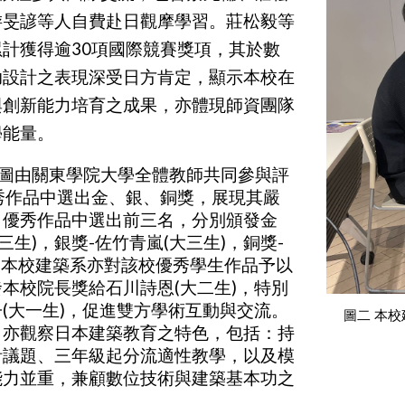
游旻諺等人自費赴日觀摩學習。莊松毅等
累計獲得逾
30
項國際競賽獎項，其於數
助設計之表現深受日方肯定，顯示本校在
與創新能力培育之成果，亦體現師資團隊
學能量。
圖由關東學院大學全體教師共同參與評
秀作品中選出金、銀、銅獎，展現其嚴
，優秀作品中選出前三名，分別頒發金
三生
)
，銀獎
-
佐竹青嵐
(
大三生
)
，銅獎
-
;
本校建築系亦對該校優秀學生作品予以
發本校院長獎給石川詩恩
(
大二生
)
，特別
子
(
大一生
)
，促進雙方學術互動與交流。
圖二
本校
，亦觀察日本建築教育之特色，包括：持
計議題、三年級起分流適性教學，以及模
能力並重，兼顧數位技術與建築基本功之