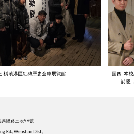
圖四 本
三
橫濱港區紅磚歷史倉庫展覽館
詩恩
區興隆路三段56號
ong Rd., Wenshan Dist.,