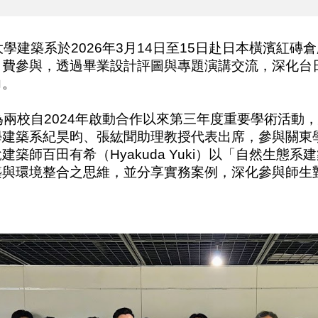
學建築系於
2026
年
3
月
14
日至
15
日赴日本橫濱紅磚倉
自費參與，透過畢業設計評圖與專題演講交流，深化台
力。
為兩校自
2024
年啟動合作以來第三年度重要學術活動
學建築系紀昊昀、張紘聞助理教授代表出席，參與關東
銳建築師百田有希（
Hyakuda Yuki
）以「自然生態系建
築與環境整合之思維，並分享實務案例，深化參與師生