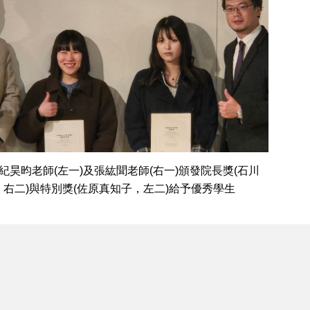
校紀昊昀老師
(
左一
)
及張紘聞老師
(
右一
)
頒發院長獎
(
石川
，右二
)
與特別獎
(
佐原真知子，左二
)
給予優秀學生