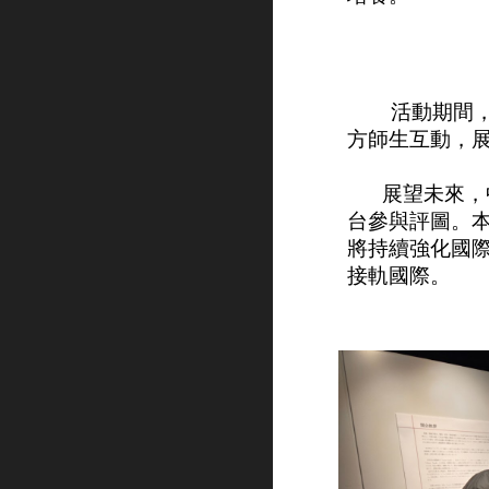
活動期間
方師生互動，
展望未來，
台參與評圖。
將持續強化國
接軌國際。