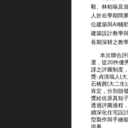
毅、林柏瑜及
人於在學期間
位建築與
AI
輔
建築設計教學
長期深耕之教
本次聯合評
選，從
20
件優
謹之評圖制度
獎
-
貞清哉人
(
大
石橋茜
(
大二生
)
肯定，分別頒
獎給佐原真知
透過評圖過程
續深化住宅設
型製作與手繪
培養。