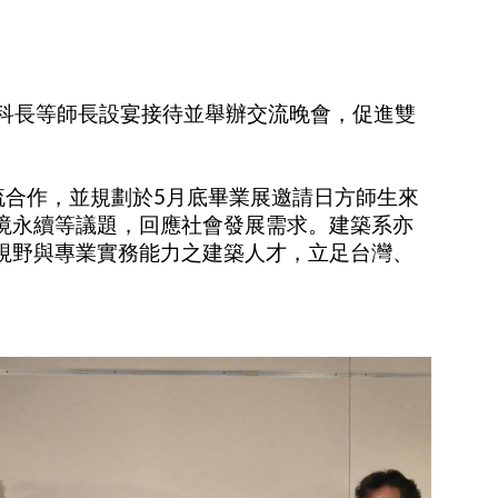
科長等師長設宴接待並舉辦交流晚會，促進雙
流合作，並規劃於
5
月底畢業展邀請日方師生來
境永續等議題，回應社會發展需求。建築系亦
視野與專業實務能力之建築人才，立足台灣、